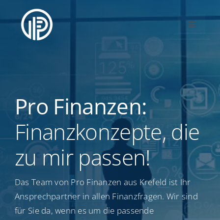
Zum
Inhalt
Toggle
springen
Navigati
Home
Über uns
Pro Finanzen:
Leistungen
Finanzkonzepte, die
Partner werden
zu mir passen!
Kontakt
Das Team von Pro Finanzen aus Krefeld ist Ihr
Ansprechpartner in allen Finanzfragen. Wir sind
für Sie da, wenn es um die passende