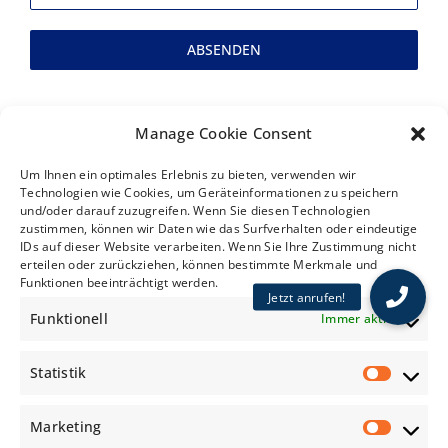
ABSENDEN
Manage Cookie Consent
Um Ihnen ein optimales Erlebnis zu bieten, verwenden wir
Technologien wie Cookies, um Geräteinformationen zu speichern
Pro Finanzen
.
und/oder darauf zuzugreifen. Wenn Sie diesen Technologien
zustimmen, können wir Daten wie das Surfverhalten oder eindeutige
IDs auf dieser Website verarbeiten. Wenn Sie Ihre Zustimmung nicht
erteilen oder zurückziehen, können bestimmte Merkmale und
Ihre unabhängigen Experten für Vorsorge,
Funktionen beeinträchtigt werden.
Jetzt anrufen!
Versicherungen und Finanzierungen.
Funktionell
Immer aktiv
Statistik
Kontaktdaten
Lewerentzstr. 104, 47798 Krefeld
Marketing